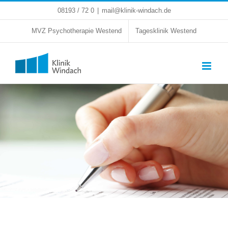
Zum
08193 / 72 0
|
mail@klinik-windach.de
Inhalt
springen
MVZ Psychotherapie Westend
Tagesklinik Westend