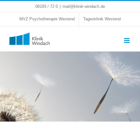
Zum
08193 / 72 0
|
mail@klinik-windach.de
Inhalt
springen
MVZ Psychotherapie Westend
Tagesklinik Westend