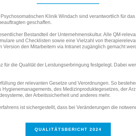
 Psychosomatischen Klinik Windach sind verantwortlich für das
eauftragten geschaffen.
ntlicher Bestandteil der Unternehmenskultur. Alle QM-relevant
ulare und Checklisten sowie eine Vielzahl von therapierelevan
en Version den Mitarbeitern via Intranet zugänglich gemacht wer
z für die Qualität der Leistungserbringung festgelegt. Dabei 
 Erfüllung der relevanten Gesetze und Verordnungen. So beste
Hygienemanagements, des Medizinproduktegesetzes, der Arzne
systeme, der Arbeitssicherheit und anderes mehr.
fahrens ist sichergestellt, dass bei Veränderungen die notw
QUALITÄTSBERICHT 2024