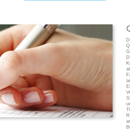
D
Q
G
D
K
a
F
a
E
V
S
u
T
R
a
B