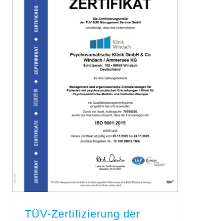
TÜV-Zertifizierung der Psychosomatischen Klinik Windach
TÜV-Zertifizierung der